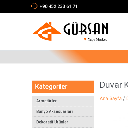
+90 452 233 61 71
Duvar K
Kategoriler
Ana Sayfa
/
Armatürler
Banyo Aksesuarları
Dekoratif Ürünler