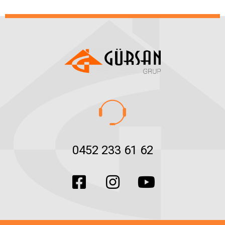
should
be left
blank
0452 233 61 62