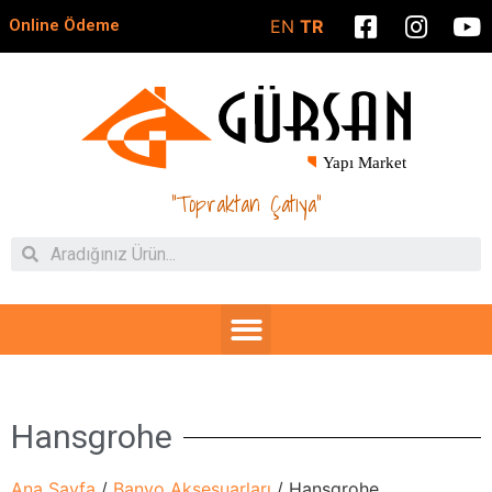
Online Ödeme
EN
TR
"Topraktan Çatıya"
Hansgrohe
Ana Sayfa
/
Banyo Aksesuarları
/ Hansgrohe