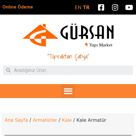
Online Ödeme
EN
TR
"Topraktan Çatıya"
Ana Sayfa
/
Armatürler
/
Kale
/ Kale Armatür