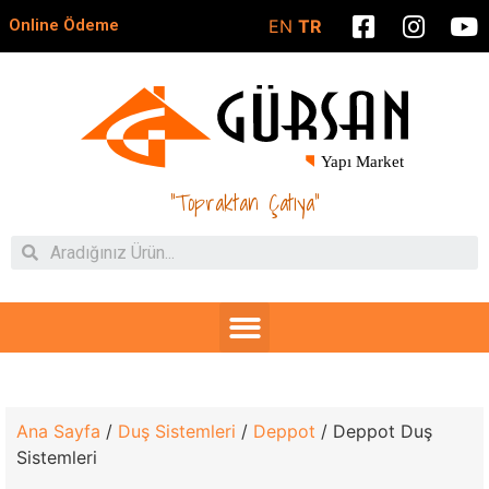
Online Ödeme
EN
TR
"Topraktan Çatıya"
Ana Sayfa
/
Duş Sistemleri
/
Deppot
/ Deppot Duş
Sistemleri